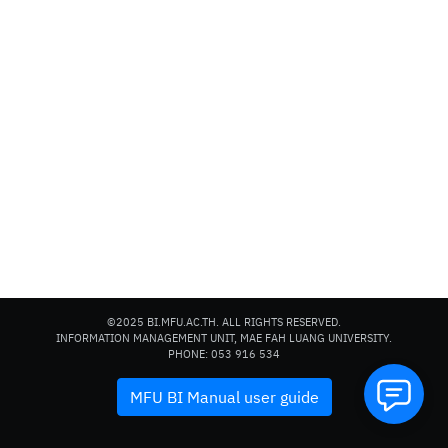
Search
for:
©2025 BI.MFU.AC.TH. ALL RIGHTS RESERVED.
INFORMATION MANAGEMENT UNIT, MAE FAH LUANG UNIVERSITY.
PHONE: 053 916 534
MFU BI Manual user guide